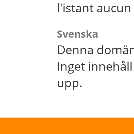
l'istant aucu
Svenska
Denna domän 
Inget innehål
upp.